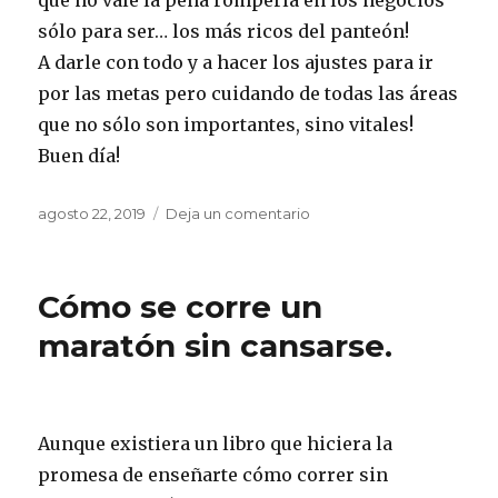
que no vale la pena romperla en los negocios
sólo para ser… los más ricos del panteón!
A darle con todo y a hacer los ajustes para ir
por las metas pero cuidando de todas las áreas
que no sólo son importantes, sino vitales!
Buen día!
Publicado
agosto 22, 2019
Deja un comentario
en
el
Nadie
quiere
ser
Cómo se corre un
el
más
maratón sin cansarse.
rico
del
panteón.
Aunque existiera un libro que hiciera la
promesa de enseñarte cómo correr sin