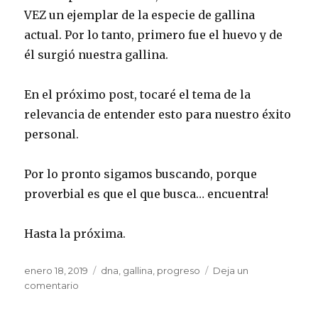
VEZ un ejemplar de la especie de gallina
actual. Por lo tanto, primero fue el huevo y de
él surgió nuestra gallina.
En el próximo post, tocaré el tema de la
relevancia de entender esto para nuestro éxito
personal.
Por lo pronto sigamos buscando, porque
proverbial es que el que busca… encuentra!
Hasta la próxima.
Publicado
enero 18, 2019
Etiquetas
dna
,
gallina
,
progreso
Deja un
el
comentario
en
La
importancia