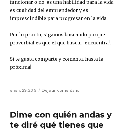
funcionar o no, es una habilidad para la vida,
es cualidad del emprendedor y es
imprescindible para progresar en la vida.
Por lo pronto, sigamos buscando porque
proverbial es que el que busca… encuentra!.
Si te gusta comparte y comenta, hasta la
próxima!
Publicado
enero 29, 2019
Deja un comentario
en
el
Cómo
se
corre
Dime con quién andas y
un
maratón
te diré qué tienes que
sin