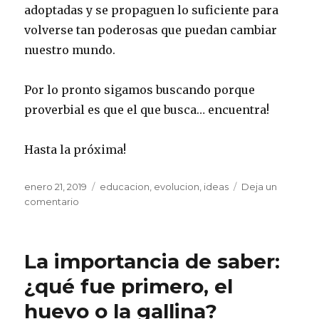
adoptadas y se propaguen lo suficiente para
volverse tan poderosas que puedan cambiar
nuestro mundo.
Por lo pronto sigamos buscando porque
proverbial es que el que busca… encuentra!
Hasta la próxima!
Publicado
enero 21, 2019
Etiquetas
educacion
,
evolucion
,
ideas
Deja un
el
comentario
en
La
evolución
de
La importancia de saber:
las
ideas
¿qué fue primero, el
huevo o la gallina?