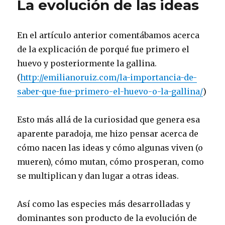
La evolución de las ideas
andas
y
te
En el artículo anterior comentábamos acerca
diré
qué
de la explicación de porqué fue primero el
tienes
huevo y posteriormente la gallina.
que
(
http://emilianoruiz.com/la-importancia-de-
desaprender.
saber-que-fue-primero-el-huevo-o-la-gallina/
)
Esto más allá de la curiosidad que genera esa
aparente paradoja, me hizo pensar acerca de
cómo nacen las ideas y cómo algunas viven (o
mueren), cómo mutan, cómo prosperan, como
se multiplican y dan lugar a otras ideas.
Así como las especies más desarrolladas y
dominantes son producto de la evolución de