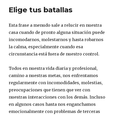
de
Elige tus batallas
saber:
¿qué
fue
Esta frase a menudo sale a relucir en nuestra
primero,
el
casa cuando de pronto alguna situación puede
huevo
incomodarnos, molestarnos y hasta robarnos
o
la calma, especialmente cuando esa
la
gallina?
circunstancia está fuera de nuestro control.
Todos en nuestra vida diaria y profesional,
camino a nuestras metas, nos enfrentamos
regularmente con incomodidades, molestias,
preocupaciones que tienen que ver con
nuestras interacciones con los demás. Incluso
en algunos casos hasta nos enganchamos
emocionalmente con problemas de terceras