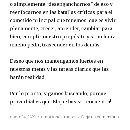
o simplemente “desengancharnos” de eso y
reenfocarnos en las batallas críticas para el
cometido principal que tenemos, que es vivir
plenamente, crecer, aprender, cambiar para
bien, cumplir nuestro propósito y si no fuera
mucho pedir, trascender en los demás.
Deseo que nos mantengamos fuertes en
nuestras metas y las tareas diarias que las
harán realidad.
Por lo pronto, sigamos buscando, porque
proverbial es que: El que busca… encuentra!
Publicado
enero 14, 2019
Etiquetas
emociones
,
metas
Deja un comentario
en
el
Elige
tus