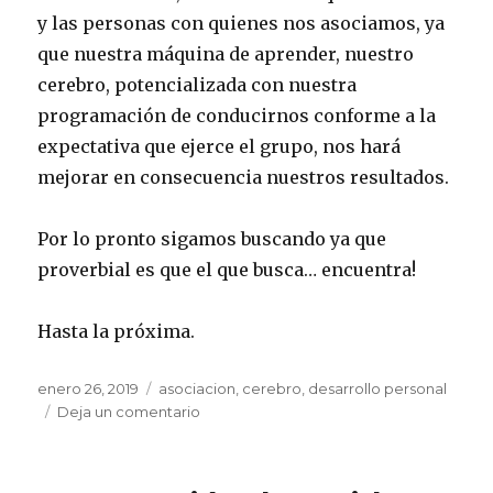
y las personas con quienes nos asociamos, ya
que nuestra máquina de aprender, nuestro
cerebro, potencializada con nuestra
programación de conducirnos conforme a la
expectativa que ejerce el grupo, nos hará
mejorar en consecuencia nuestros resultados.
Por lo pronto sigamos buscando ya que
proverbial es que el que busca… encuentra!
Hasta la próxima.
Publicado
enero 26, 2019
Etiquetas
asociacion
,
cerebro
,
desarrollo personal
el
Deja un comentario
en
Dime
con
quién