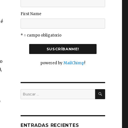
First Name
ué
* = campo obligatorio
zo
powered by
MailChimp
!
,
BUSCAR
Buscar
por:
e
ENTRADAS RECIENTES