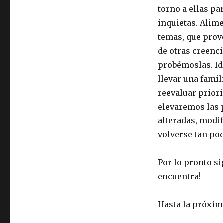
torno a ellas pa
inquietas. Alim
temas, que prove
de otras creenc
probémoslas. Id
llevar una famil
reevaluar prior
elevaremos las 
alteradas, modif
volverse tan po
Por lo pronto s
encuentra!
Hasta la próxim