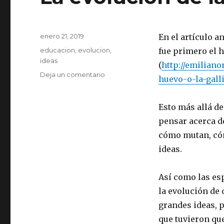
Publicado
enero 21, 2019
En el artículo 
el
Etiquetas
educacion
,
evolucion
,
fue primero el h
ideas
(
http://emilian
Deja un comentario
en
huevo-o-la-gall
La
evolución
de
Esto más allá de
las
pensar acerca d
ideas
cómo mutan, cóm
ideas.
Así como las es
la evolución de
grandes ideas, p
que tuvieron qu