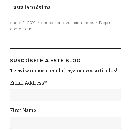
Hasta la próxima!
Publicado
enero 21, 2019
Etiquetas
educacion
,
evolucion
,
ideas
Deja un
el
comentario
en
La
evolución
de
las
ideas
SUSCRÍBETE A ESTE BLOG
Te avisaremos cuando haya nuevos artículos!
Email Address
*
First Name